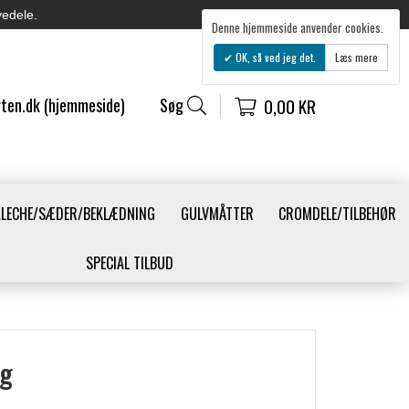
vedele.
Denne hjemmeside anvender cookies.
OK, så ved jeg det.
Læs mere
ten.dk (hjemmeside)
Søg
0,00 KR
ALECHE/SÆDER/BEKLÆDNING
GULVMÅTTER
CROMDELE/TILBEHØR
SPECIAL TILBUD
g