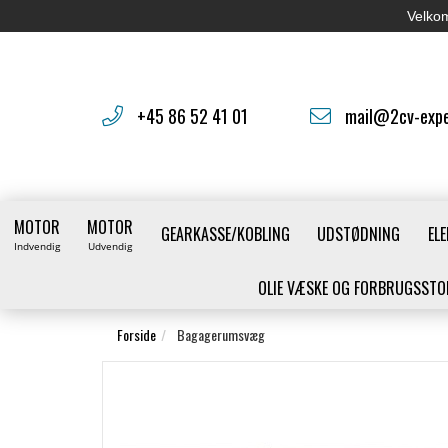
Velkom
+45 86 52 41 01
mail@2cv-expe
MOTOR
MOTOR
GEARKASSE/KOBLING
UDSTØDNING
ELE
Indvendig
Udvendig
OLIE VÆSKE OG FORBRUGSSTO
Forside
Bagagerumsvæg