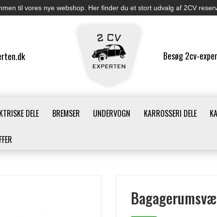
men til vores nye webshop. Her finder du et stort udvalg af 2CV reser
Besøg 2cv-exper
rten.dk
KTRISKE DELE
BREMSER
UNDERVOGN
KARROSSERI DELE
K
FFER
Bagagerumsvæ