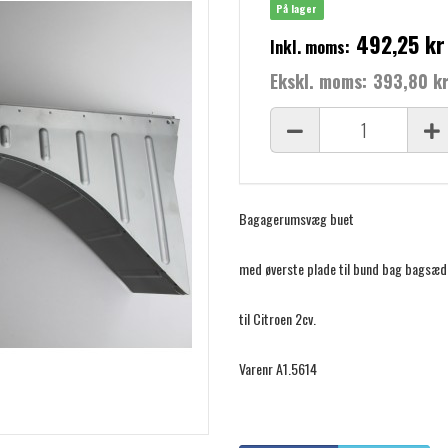
På lager
492,25 kr
Inkl. moms:
Ekskl. moms:
393,80 k
Bagagerumsvæg buet
med øverste plade til bund bag bagsæd
til Citroen 2cv.
Varenr A1.5614