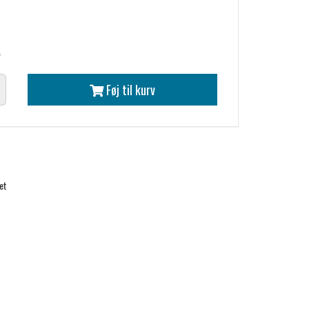
r
Føj til kurv
et