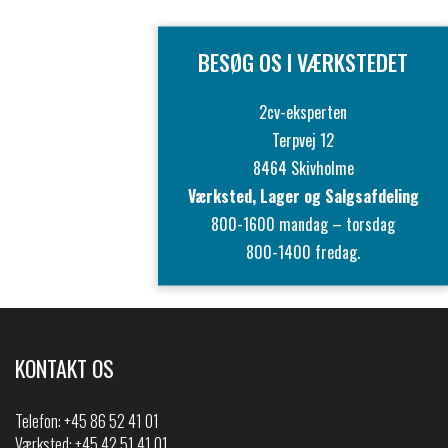
BESØG OS I VÆRKSTEDET
2cv-eksperten
Terpvej 12
8464 Skivholme
Værksted, Lager og Salgsafdeling
800-1600 mandag – torsdag
800-1400 fredag.
KONTAKT OS
Telefon:
+45 86 52 41 01
Værksted: +45 42 51 41 01