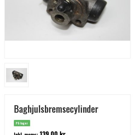
Baghjulsbremsecylinder
På lager
139,00 kr
Inkl. moms: