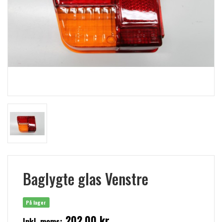
Baglygte glas Venstre
På lager
202,00 kr
Inkl. moms: