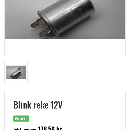
Blink relæ 12V
På lager
178,56 kr
Inkl. moms: