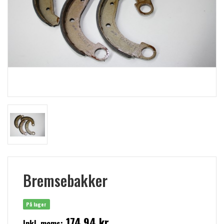
Bremsebakker
På lager
174,94 kr
Inkl. moms: