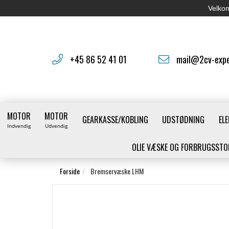
Velkom
+45 86 52 41 01
mail@2cv-expe
MOTOR
MOTOR
GEARKASSE/KOBLING
UDSTØDNING
ELE
Indvendig
Udvendig
OLIE VÆSKE OG FORBRUGSSTO
Forside
Bremservæske LHM