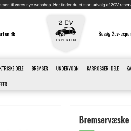
men til vores nye webshop. Her finder du et stort udvalg af 2CV reser
Besøg 2cv-exper
rten.dk
KTRISKE DELE
BREMSER
UNDERVOGN
KARROSSERI DELE
K
FFER
Bremservæske