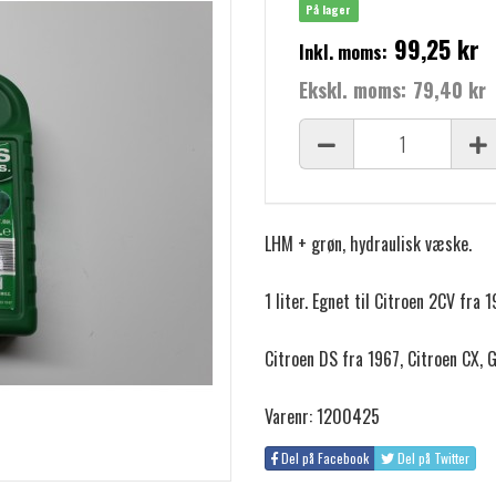
På lager
99,25 kr
Inkl. moms:
Ekskl. moms:
79,40 kr
LHM + grøn, hydraulisk væske.
1 liter. Egnet til Citroen 2CV f
Citroen DS fra 1967, Citroen CX, G
Varenr: 1200425
Del på Facebook
Del på Twitter