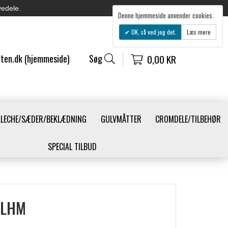
vedele.
Denne hjemmeside anvender cookies.
OK, så ved jeg det.
Læs mere
ten.dk (hjemmeside)
Søg
0,00 KR
ALECHE/SÆDER/BEKLÆDNING
GULVMÅTTER
CROMDELE/TILBEHØR
SPECIAL TILBUD
 LHM