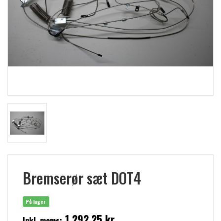
Bremserør sæt DOT4
På lager
1.292,25 kr
Inkl. moms: