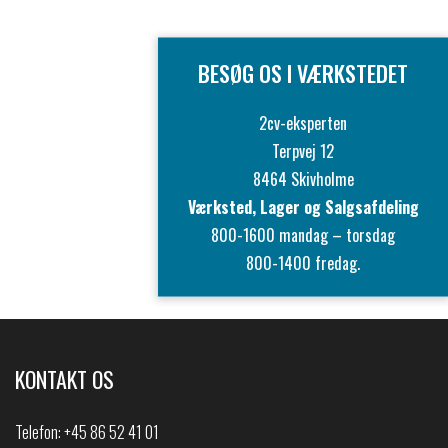
BESØG OS I VÆRKSTEDET
2cv-eksperten
Terpvej 12
8464 Skivholme
Værksted, Lager og Salgsafdeling
800-1600 mandag – torsdag
800-1400 fredag.
KONTAKT OS
Telefon:
+45 86 52 41 01