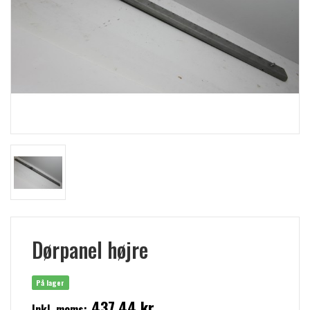
Dørpanel højre
På lager
437,44 kr
Inkl. moms: