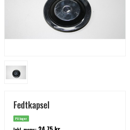
Fedtkapsel
På lager
24,75 kr
Inkl. moms: