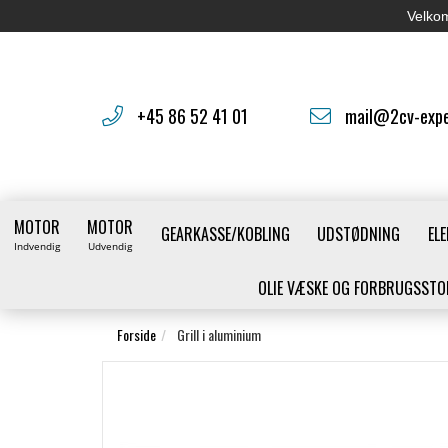
Velkom
+45 86 52 41 01
mail@2cv-expe
MOTOR
MOTOR
GEARKASSE/KOBLING
UDSTØDNING
ELE
Indvendig
Udvendig
OLIE VÆSKE OG FORBRUGSSTO
Forside
Grill i aluminium