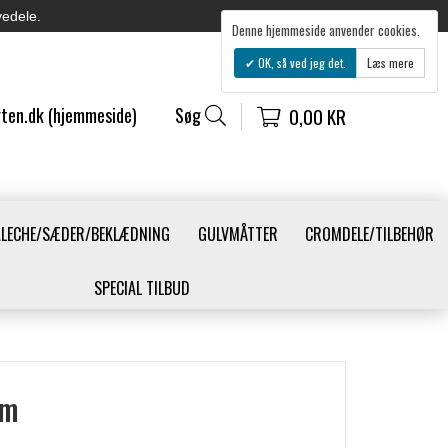
vedele.
Denne hjemmeside anvender cookies.
OK, så ved jeg det.
Læs mere
ten.dk (hjemmeside)
Søg
0,00 KR
ALECHE/SÆDER/BEKLÆDNING
GULVMÅTTER
CROMDELE/TILBEHØR
SPECIAL TILBUD
um