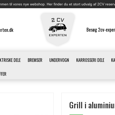
men til vores nye webshop. Her finder du et stort udvalg af 2CV reser
Besøg 2cv-exper
rten.dk
KTRISKE DELE
BREMSER
UNDERVOGN
KARROSSERI DELE
K
FFER
Grill i alumini