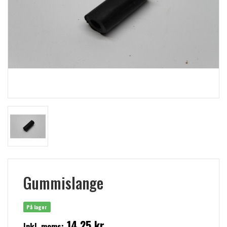
Gummislange
På lager
14,25 kr
Inkl. moms: