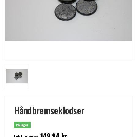
Håndbremseklodser
På lager
149,94 kr
Inkl. moms: