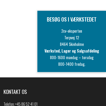
BESØG OS I VÆRKSTEDET
2cv-eksperten
Terpvej 12
8464 Skivholme
Værksted, Lager og Salgsafdeling
800-1600 mandag – torsdag
800-1400 fredag.
KONTAKT OS
Telefon:
+45 86 52 41 01