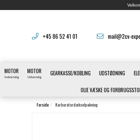
Velkom
+45 86 52 41 01
mail@2cv-expe
MOTOR
MOTOR
GEARKASSE/KOBLING
UDSTØDNING
ELE
Indvendig
Udvendig
OLIE VÆSKE OG FORBRUGSSTO
Forside
Karburatordækselpakning