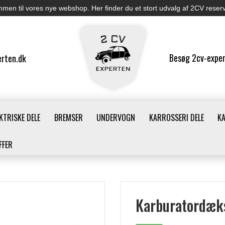
men til vores nye webshop. Her finder du et stort udvalg af 2CV reser
Besøg 2cv-exper
rten.dk
KTRISKE DELE
BREMSER
UNDERVOGN
KARROSSERI DELE
K
FFER
Karburatordæk