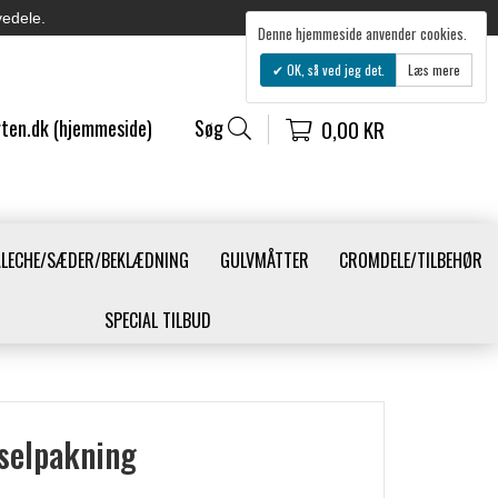
vedele.
Denne hjemmeside anvender cookies.
OK, så ved jeg det.
Læs mere
ten.dk (hjemmeside)
Søg
0,00 KR
ALECHE/SÆDER/BEKLÆDNING
GULVMÅTTER
CROMDELE/TILBEHØR
SPECIAL TILBUD
selpakning