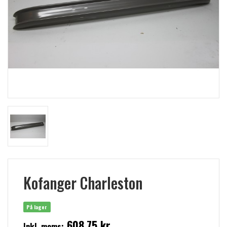
Kofanger Charleston
På lager
608,75 kr
Inkl. moms: