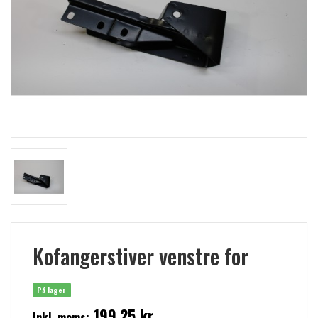
Kofangerstiver venstre for
På lager
199,25 kr
Inkl. moms: