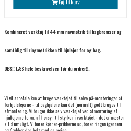
Føj til kurv
Kombineret værktøj til 44 mm navmøtrik til bagbremser og
samtidig til ringmøtrikken til hjulejer for og bag.
OBS!! LÆS hele beskrivelsen før du ordrer!!.
Vi vil anbefale kun at bruge værktøjet til selve på-monteringen af
forhjulslejerne - til baghjulene kan det (normalt) godt bruges til
afmontering. Vi bruger ikke selv værktøjet ved afmontering af
hjullejerne foran, af hensyn til styrken i værktøjet - det er næsten
altid umuligt. Vi borer kørner-prikkerne ud, borer ringen igennem
og flækker den helt med en mejsel.