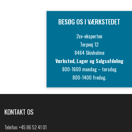
BESØG OS I VÆRKSTEDET
2cv-eksperten
Terpvej 12
8464 Skivholme
Værksted, Lager og Salgsafdeling
800-1600 mandag – torsdag
800-1400 fredag.
KONTAKT OS
Telefon:
+45 86 52 41 01