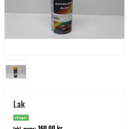
Lak
På lager
160,00 kr
Inkl. moms: