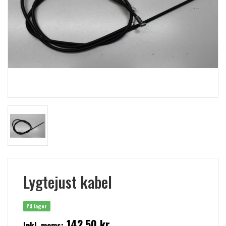
Lygtejust kabel
På lager
142,50 kr
Inkl. moms: