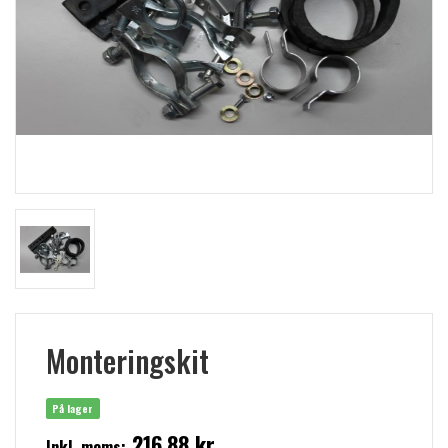
Monteringskit
På lager
216,88 kr
Inkl. moms: