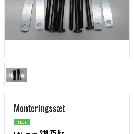
Monteringssæt
På lager
218,75 kr
Inkl. moms: