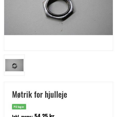
Møtrik for hjulleje
På lager
54,25 kr
Inkl. moms: