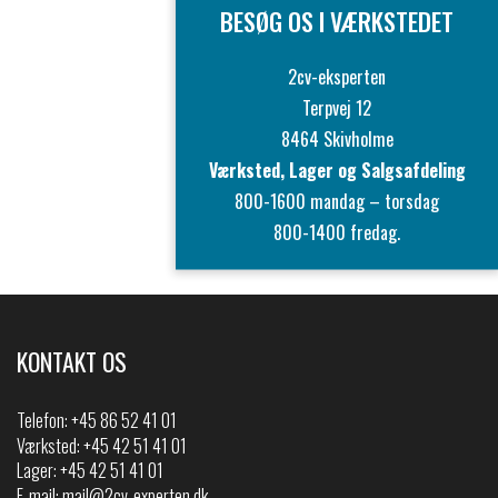
BESØG OS I VÆRKSTEDET
2cv-eksperten
Terpvej 12
8464 Skivholme
Værksted, Lager og Salgsafdeling
800-1600 mandag – torsdag
800-1400 fredag.
KONTAKT OS
Telefon:
+45 86 52 41 01
Værksted: +45 42 51 41 01
Lager: +45 42 51 41 01
E-mail:
mail@2cv-experten.dk