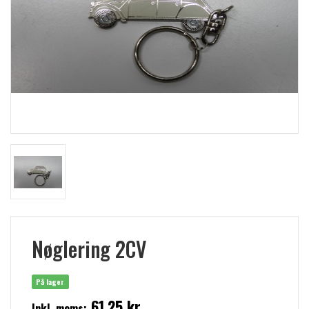
Nøglering 2CV
På lager
61,25 kr
Inkl. moms: