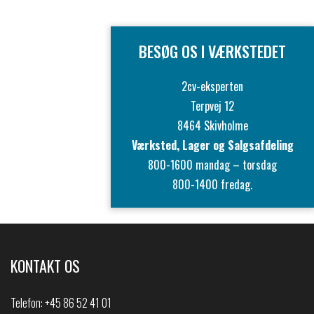
BESØG OS I VÆRKSTEDET
2cv-eksperten
Terpvej 12
8464 Skivholme
Værksted, Lager og Salgsafdeling
800-1600 mandag – torsdag
800-1400 fredag.
KONTAKT OS
Telefon:
+45 86 52 41 01