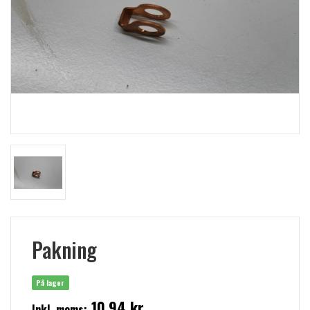
Pakning
På lager
10,94 kr
Inkl. moms: