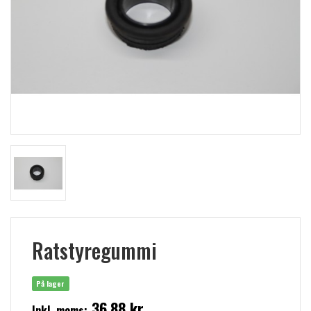
Ratstyregummi
På lager
36,88 kr
Inkl. moms: