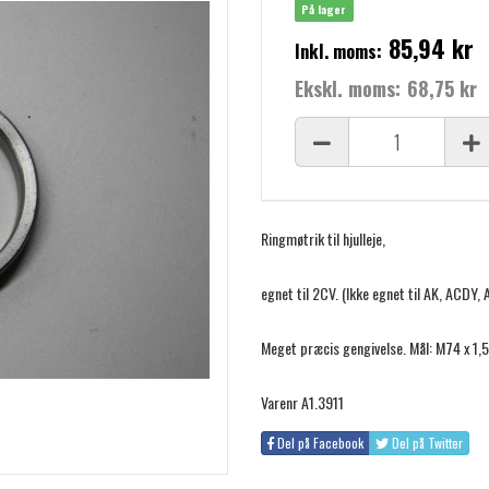
På lager
85,94 kr
Inkl. moms:
Ekskl. moms:
68,75 kr
Ringmøtrik til hjulleje,
egnet til 2CV. (Ikke egnet til AK, ACDY, 
Meget præcis gengivelse. Mål: M74 x 1,5
Varenr A1.3911
Del på Facebook
Del på Twitter