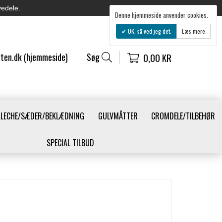
vedele.
Denne hjemmeside anvender cookies.
OK, så ved jeg det.
Læs mere
ten.dk (hjemmeside)
Søg
0,00 KR
ALECHE/SÆDER/BEKLÆDNING
GULVMÅTTER
CROMDELE/TILBEHØR
SPECIAL TILBUD