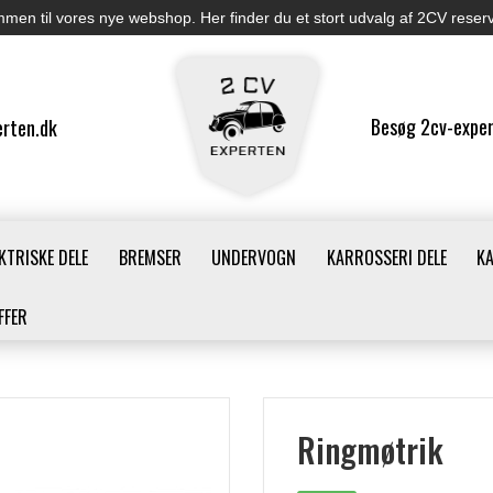
men til vores nye webshop. Her finder du et stort udvalg af 2CV reser
Besøg 2cv-exper
rten.dk
KTRISKE DELE
BREMSER
UNDERVOGN
KARROSSERI DELE
K
FFER
Ringmøtrik