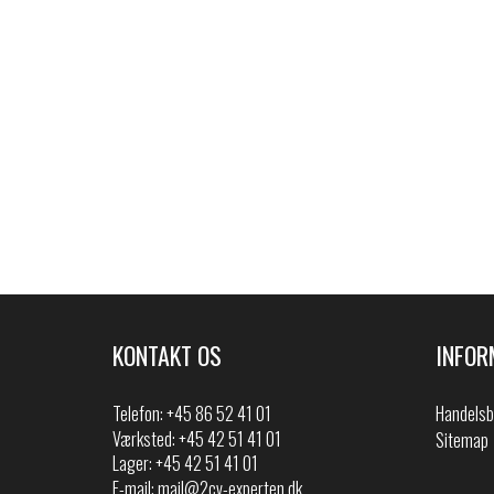
KONTAKT OS
INFOR
Telefon:
+45 86 52 41 01
Handelsb
Værksted: +45 42 51 41 01
Sitemap
Lager: +45 42 51 41 01
E-mail:
mail@2cv-experten.dk