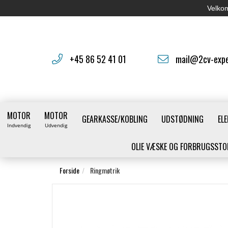
Velkom
+45 86 52 41 01
mail@2cv-expe
MOTOR
MOTOR
GEARKASSE/KOBLING
UDSTØDNING
ELE
Indvendig
Udvendig
OLIE VÆSKE OG FORBRUGSSTO
Forside
Ringmøtrik