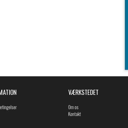
MATION
VÆRKSTEDET
etingelser
Om os
Kontakt