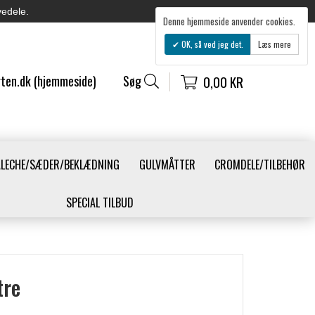
vedele.
Denne hjemmeside anvender cookies.
OK, så ved jeg det.
Læs mere
ten.dk (hjemmeside)
Søg
0,00 KR
ALECHE/SÆDER/BEKLÆDNING
GULVMÅTTER
CROMDELE/TILBEHØR
SPECIAL TILBUD
tre