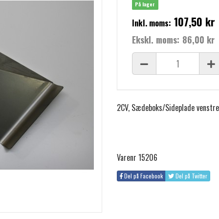
På lager
107,50 kr
Inkl. moms:
Ekskl. moms:
86,00 kr
2CV, Sædeboks/Sideplade venstre
Varenr 15206
Del på Facebook
Del på Twitter