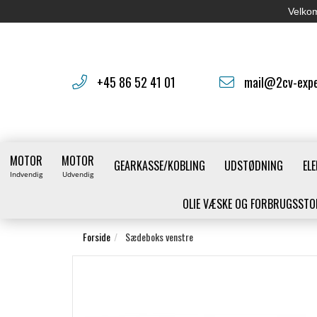
Velkom
+45 86 52 41 01
mail@2cv-expe
MOTOR
MOTOR
GEARKASSE/KOBLING
UDSTØDNING
ELE
Indvendig
Udvendig
OLIE VÆSKE OG FORBRUGSSTO
Forside
Sædeboks venstre