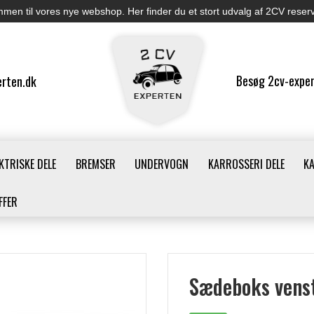
men til vores nye webshop. Her finder du et stort udvalg af 2CV reser
Besøg 2cv-exper
rten.dk
KTRISKE DELE
BREMSER
UNDERVOGN
KARROSSERI DELE
K
FFER
Sædeboks vens