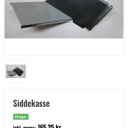
Siddekasse
På lager
165,25 kr
Inkl. moms: