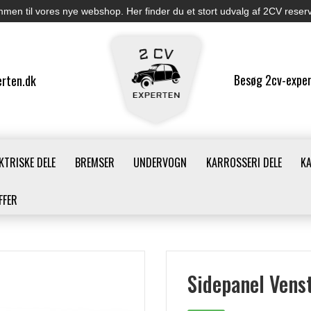
men til vores nye webshop. Her finder du et stort udvalg af 2CV reser
Besøg 2cv-exper
rten.dk
KTRISKE DELE
BREMSER
UNDERVOGN
KARROSSERI DELE
K
FFER
Sidepanel Vens