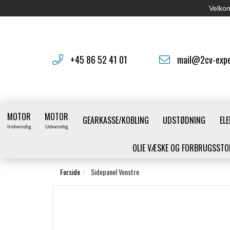
Velkom
+45 86 52 41 01
mail@2cv-expe
MOTOR
MOTOR
GEARKASSE/KOBLING
UDSTØDNING
ELE
Indvendig
Udvendig
OLIE VÆSKE OG FORBRUGSSTO
Forside
Sidepanel Venstre