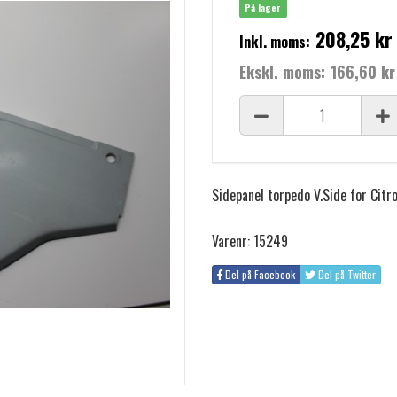
På lager
208,25 kr
Inkl. moms:
Ekskl. moms:
166,60 kr
Sidepanel torpedo V.Side for Citr
Varenr: 15249
Del på Facebook
Del på Twitter