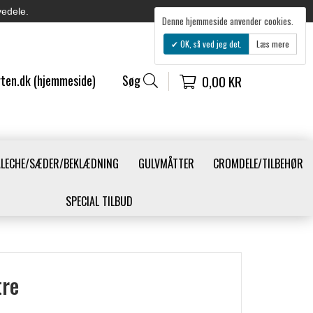
vedele.
Denne hjemmeside anvender cookies.
OK, så ved jeg det.
Læs mere
ten.dk (hjemmeside)
Søg
0,00 KR
ALECHE/SÆDER/BEKLÆDNING
GULVMÅTTER
CROMDELE/TILBEHØR
SPECIAL TILBUD
tre