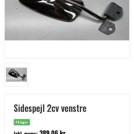
Sidespejl 2cv venstre
På lager
389,06 kr
Inkl. moms: