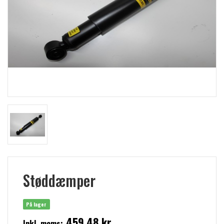
Støddæmper
På lager
459,48 kr
Inkl. moms: