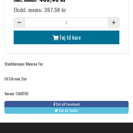
Ekskl. moms:
367,58 kr
Føj til kurv
Støddæmper Monroe for
til Citroen 2cv
Varenr 1368110
Del på Facebook
Del på Twitter