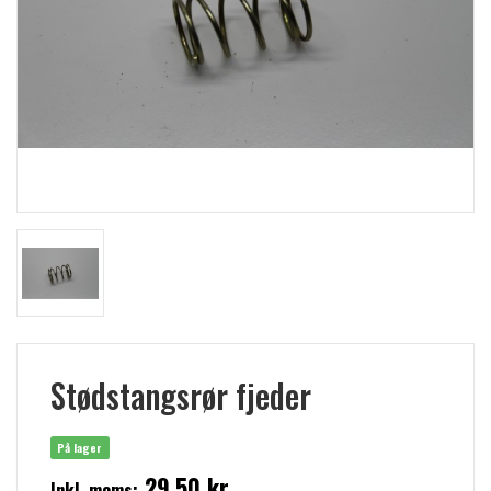
Stødstangsrør fjeder
På lager
29,50 kr
Inkl. moms: