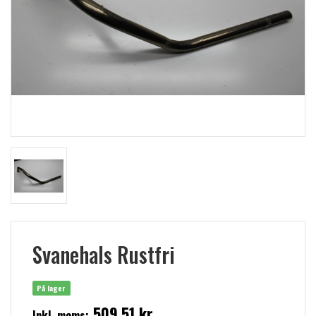
Svanehals Rustfri
På lager
509,51 kr
Inkl. moms: