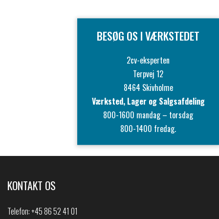
BESØG OS I VÆRKSTEDET
2cv-eksperten
Terpvej 12
8464 Skivholme
Værksted, Lager og Salgsafdeling
800-1600 mandag – torsdag
800-1400 fredag.
KONTAKT OS
Telefon:
+45 86 52 41 01