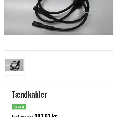
Tændkabler
På lager
203,63 kr
Inkl. moms: