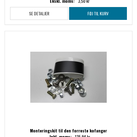
Ekskl. moms:
3,50 kr
SE DETALJER
FØJ TIL KURV
Monteringskit til den forreste kofanger
Inkl. moms:
135,94 kr