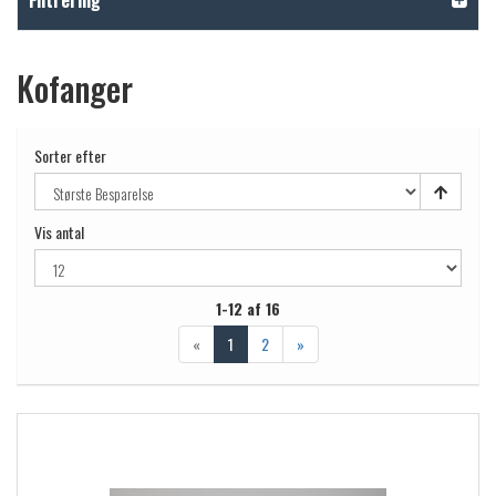
Filtrering
Kofanger
Sorter efter
Vis antal
1-12 af 16
«
1
2
»