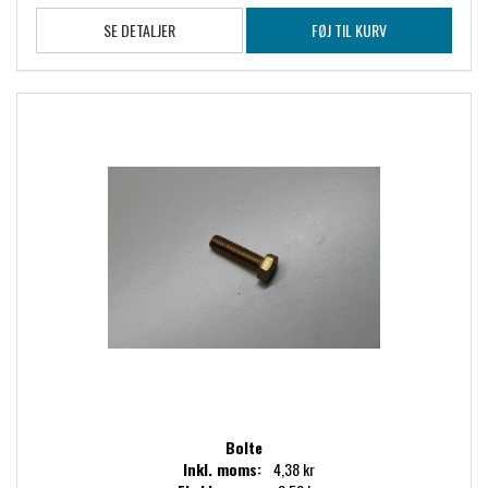
SE DETALJER
FØJ TIL KURV
Bolte
Inkl. moms:
4,38 kr