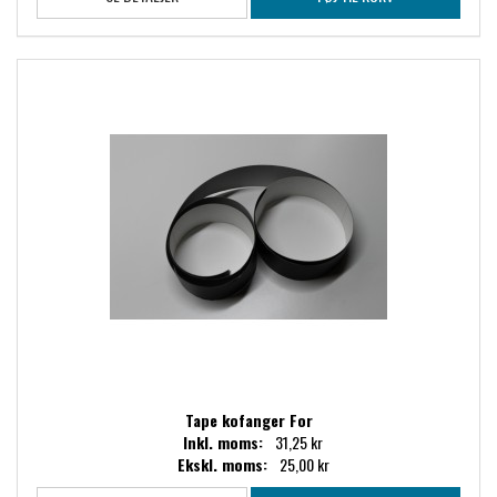
Tape kofanger For
Inkl. moms:
31,25 kr
Ekskl. moms:
25,00 kr